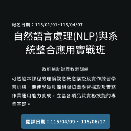
跳
至
主
報名日期：115/01/01~115/04/07
要
自然語言處理(NLP)與系
內
容
統整合應用實戰班
政府補助辦理教育訓練
可透過本課程的理論觀念概念講授及實作練習學
習訓練，期使學員具備相關知識學習掘取及實務
作業運用能力養成，立基各項品質實務技能的專
業基礎。
開課日期：115/04/09 ~ 115/06/17