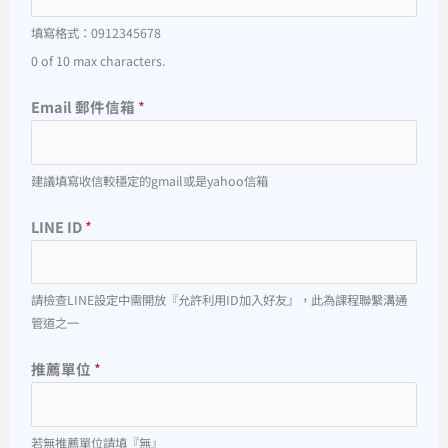
填寫格式：0912345678
0 of 10 max characters.
Email 郵件信箱
*
建議填寫收信較穩定的gmail或是yahoo信箱
LINE ID
*
請檢查LINE設定中需開放『允許利用ID加入好友』，此為課程聯繫溝通
管道之一
推薦單位
*
若無推薦單位請填『無』