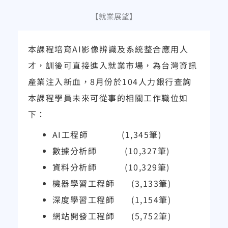
【就業展望】
本課程培育
AI
影像辨識及系統整合應用人
才，訓後可直接進入就業市場，為台灣資訊
產業注入新血，
8
月份於
104
人力銀行查詢
本課程學員未來可從事的相關工作職位如
下：
AI
工程師
(1,345
筆
)
數據分析師
(10,327
筆
)
資料分析師
(10,329
筆
)
機器學習工程師
(3,133
筆
)
深度學習工程師
(1,154
筆
)
網站開發工程師
(5,752
筆
)